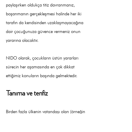
paylaşırken oldukça titiz davranmanız,
boşanmanın gerçekleşmesi halinde her iki
tarafın da kendisinden uzaklaşmayacağına
dair çocuğunuza güvence vermeniz onun
yararına olacaktır.
NIDO olarak, çocukların üstün yararları
sürecin her aşamasında en çok dikkat
ettiğimiz konuların başında gelmektedir.
Tanıma ve tenfiz
Birden fazla ülkenin vatandaşı olan (örneğin
hem Türk vatandaşı hem Birleşik Krallık
vatandaşı) müvekkillerimizle hangi ülkede