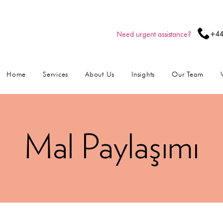
+44
Need urgent assistance?
Home
Services
About Us
Insights
Our Team
Mal Paylaşımı