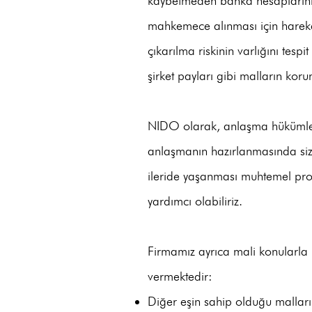
kaybetmeden banka hesaplarının
mahkemece alınması için harek
çıkarılma riskinin varlığını tes
şirket payları gibi malların koru
NIDO olarak, anlaşma hükümlerin
anlaşmanın hazırlanmasında sizin
ileride yaşanması muhtemel pro
yardımcı olabiliriz.
Firmamız ayrıca mali konularla i
vermektedir:
Diğer eşin sahip olduğu malları