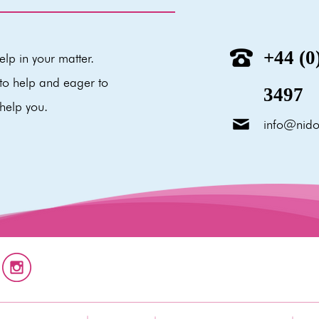
+44 (0
lp in your matter.
o help and eager to
3497
 help you.
info@nido