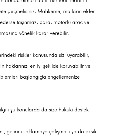
 dondurulması dahil her türlü tedbirin
ete geçmelisiniz. Mahkeme, malların elden
pit ederse taşınmaz, para, motorlu araç ve
nmasına yönelik karar verebilir.
deki riskler konusunda sizi uyarabilir,
 haklarınızı en iyi şekilde koruyabilir ve
blemleri başlangıçta engellemenize
lgili şu konularda da size hukuki destek
nı, gelirini saklamaya çalışması ya da eksik