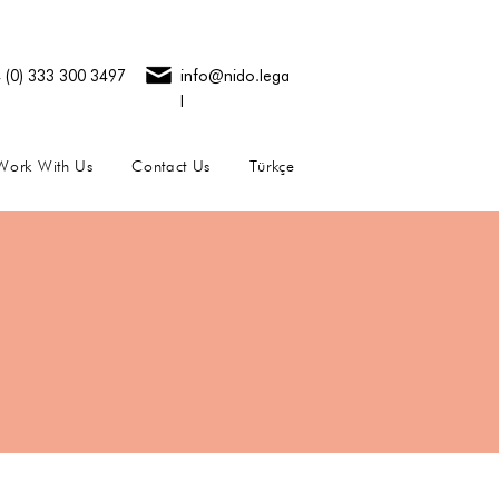
 (0) 333 300 3497
info@nido.lega
l
Work With Us
Contact Us
Türkçe