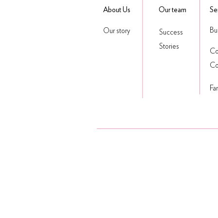
About Us
Our team
Se
Bu
Our story
Success
Stories
Co
Co
Fa