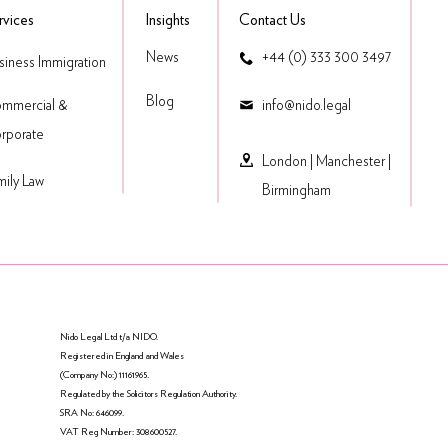
rvices
Insights
Contact Us
News
+44 (0) 333 300 3497
siness Immigration
Blog
mmercial &
​info@nido.legal
rporate
London
|
Manchester
|
mily Law
Birmingham
Nido Legal Ltd t/a NIDO.
Registered in England and Wales
(Company No:) 11161965.
Regulated by the Solicitors Regulation Authority.
SRA No: 646099.
VAT Reg Number: 308600527.