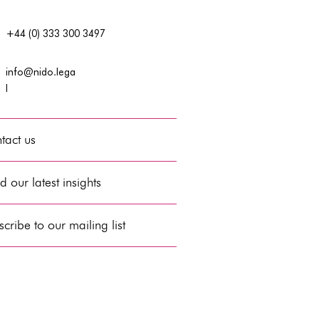
+44 (0) 333 300 3497
info@nido.lega
l
tact us
 our latest insights
cribe to our mailing list